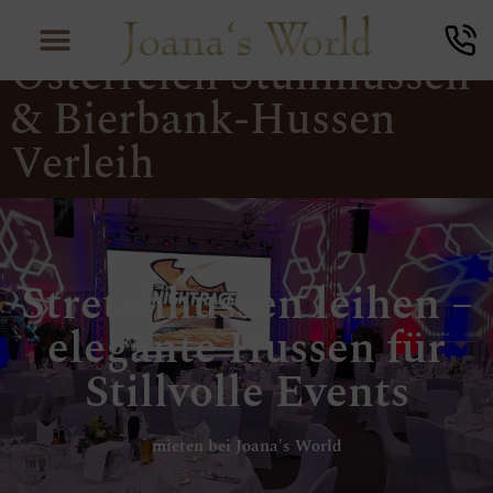
Hussen Verleih
Österreich Stuhlhussen
& Bierbank-Hussen
Verleih
Stretchhussen leihen –
elegante Hussen für
Stillvolle Events
mieten bei Joana's World