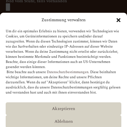
Bild vom Stuhl, falls vorhanden
Zustimmung verwalten
Nachricht
Um dir ein optimales Erlebnis zu bieten, verwenden wir Technologien wie
Cookies, um Geräteinformationen zu speichern und/oder darauf
zuzugreifen. Wenn du diesen Technologien zustimmst, können wir Daten
wie das Surfverhalten oder eindeutige IP-Adressen auf dieser Website
verarbeiten. Wenn du deine Zustimmung nicht erteilst oder zurückziehst,
können bestimmte Merkmale und Funktionen beeinträchtigt werden.
Beachte, dass einige dieser Informationen auch an US-Unternehmen
gesendet werden könnten.
Bitte beachte auch unsere
Datenschutzbestimmungen
. Diese beinhalten
Ich habe die
Datenschutzbestimmungen
zur Kenntnis
wichtige Informationen, um deine Rechte und unsere Pflichten
genommen. Ich stimme zu, dass meine Angaben und Daten
darzustellen. Wenn du auf "Akzeptieren" klickst, dann bestätigst du
ausdrücklich, dass du unsere Datenschutzbestimmungen sorgfältig gelesen
zur Beantwortung meiner Anfrage elektronisch erhoben und
und verstanden hast und auch mit ihnen einverstanden bist.
gespeichert werden.
Akzeptieren
Anfrage senden
Ablehnen
Alternative: