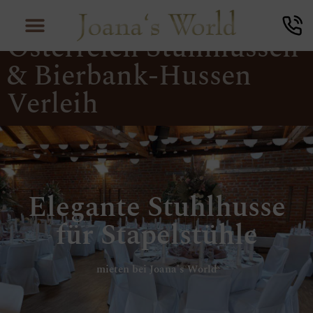
Hussen Verleih
Österreich Stuhlhussen
& Bierbank-Hussen
Verleih
Elegante Stuhlhusse
für Stapelstühle
mieten bei Joana's World