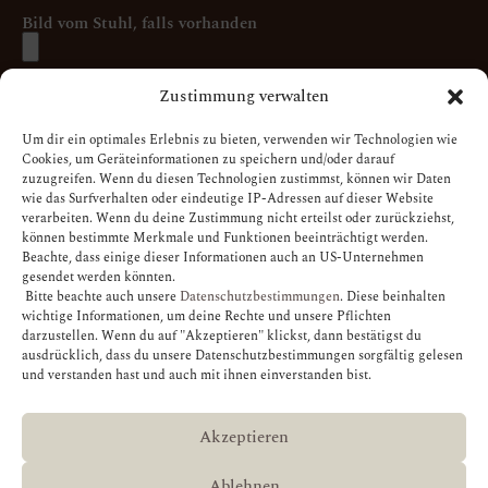
Bild vom Stuhl, falls vorhanden
Zustimmung verwalten
Nachricht
Um dir ein optimales Erlebnis zu bieten, verwenden wir Technologien wie
Cookies, um Geräteinformationen zu speichern und/oder darauf
zuzugreifen. Wenn du diesen Technologien zustimmst, können wir Daten
wie das Surfverhalten oder eindeutige IP-Adressen auf dieser Website
verarbeiten. Wenn du deine Zustimmung nicht erteilst oder zurückziehst,
können bestimmte Merkmale und Funktionen beeinträchtigt werden.
Beachte, dass einige dieser Informationen auch an US-Unternehmen
gesendet werden könnten.
Bitte beachte auch unsere
Datenschutzbestimmungen
. Diese beinhalten
Ich habe die
Datenschutzbestimmungen
zur Kenntnis
wichtige Informationen, um deine Rechte und unsere Pflichten
genommen. Ich stimme zu, dass meine Angaben und Daten
darzustellen. Wenn du auf "Akzeptieren" klickst, dann bestätigst du
ausdrücklich, dass du unsere Datenschutzbestimmungen sorgfältig gelesen
zur Beantwortung meiner Anfrage elektronisch erhoben und
und verstanden hast und auch mit ihnen einverstanden bist.
gespeichert werden.
Akzeptieren
Anfrage senden
Ablehnen